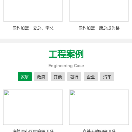
签约加盟｜夏总、李总
签约加盟｜康总成为格
工程案例
Engineering Case
家庭
政府
其他
银行
企业
汽车
海德园小区家庭除甲醛
京基天韵府除甲醛