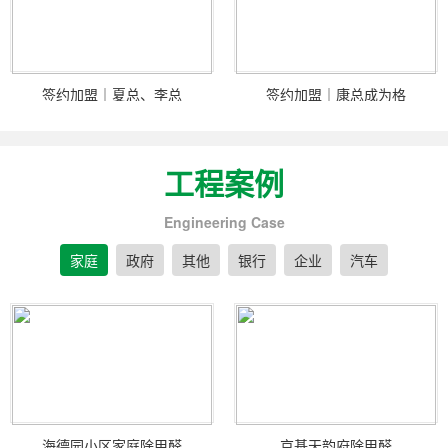
签约加盟｜夏总、李总
签约加盟｜康总成为格
工程案例
Engineering Case
家庭
政府
其他
银行
企业
汽车
海德园小区家庭除甲醛
京基天韵府除甲醛