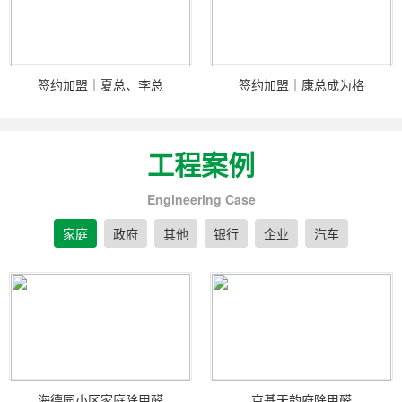
签约加盟｜夏总、李总
签约加盟｜康总成为格
工程案例
Engineering Case
家庭
政府
其他
银行
企业
汽车
海德园小区家庭除甲醛
京基天韵府除甲醛