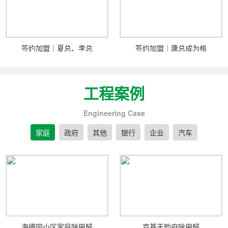
签约加盟｜夏总、李总
签约加盟｜康总成为格
工程案例
Engineering Case
家庭
政府
其他
银行
企业
汽车
海德园小区家庭除甲醛
京基天韵府除甲醛