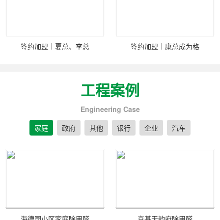
签约加盟｜夏总、李总
签约加盟｜康总成为格
工程案例
Engineering Case
家庭
政府
其他
银行
企业
汽车
海德园小区家庭除甲醛
京基天韵府除甲醛