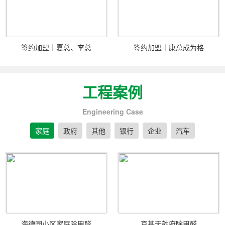
签约加盟｜夏总、李总
签约加盟｜康总成为格
工程案例
Engineering Case
家庭
政府
其他
银行
企业
汽车
海德园小区家庭除甲醛
京基天韵府除甲醛