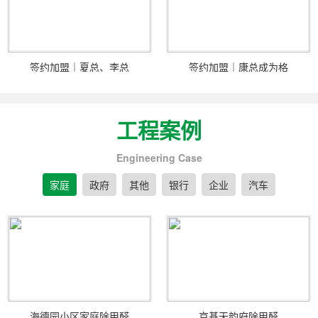
签约加盟｜夏总、李总
签约加盟｜康总成为格
工程案例
Engineering Case
家庭
政府
其他
银行
企业
汽车
海德园小区家庭除甲醛
京基天韵府除甲醛