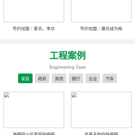
签约加盟｜夏总、李总
签约加盟｜康总成为格
工程案例
Engineering Case
家庭
政府
其他
银行
企业
汽车
海德园小区家庭除甲醛
京基天韵府除甲醛